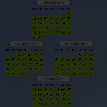
«
Oktober 2023
»
Mo
Di
Mi
Do
Fr
Sa
So
25
26
27
28
29
30
01
02
03
04
05
06
07
08
09
10
11
12
13
14
15
16
17
18
19
20
21
22
23
24
25
26
27
28
29
30
31
01
02
03
04
05
«
November 2023
»
«
Dezember 2023
»
Mo
Di
Mi
Do
Fr
Sa
So
Mo
Di
Mi
Do
Fr
Sa
So
28
29
01
02
03
04
05
27
28
29
30
01
02
03
06
07
08
09
10
11
12
04
05
06
07
08
09
10
13
14
15
16
17
18
19
11
12
13
14
15
16
17
20
21
22
23
24
25
26
18
19
20
21
22
23
24
27
28
29
30
01
02
03
25
26
27
28
29
30
31
«
Jänner 2024
»
Mo
Di
Mi
Do
Fr
Sa
So
01
02
03
04
05
06
07
08
09
10
11
12
13
14
15
16
17
18
19
20
21
22
23
24
25
26
27
28