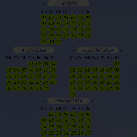
«
Juli 2024
»
Mo
Di
Mi
Do
Fr
Sa
So
01
02
03
04
05
06
07
08
09
10
11
12
13
14
15
16
17
18
19
20
21
22
23
24
25
26
27
28
29
30
31
01
02
03
04
«
August 2024
»
«
September 2024
»
Mo
Di
Mi
Do
Fr
Sa
So
Mo
Di
Mi
Do
Fr
Sa
So
27
28
29
01
02
03
04
25
26
27
28
29
30
01
05
06
07
08
09
10
11
02
03
04
05
06
07
08
12
13
14
15
16
17
18
09
10
11
12
13
14
15
19
20
21
22
23
24
25
16
17
18
19
20
21
22
26
27
28
29
30
31
01
23
24
25
26
27
28
29
30
01
02
03
04
05
06
«
Oktober 2024
»
Mo
Di
Mi
Do
Fr
Sa
So
30
01
02
03
04
05
06
07
08
09
10
11
12
13
14
15
16
17
18
19
20
21
22
23
24
25
26
27