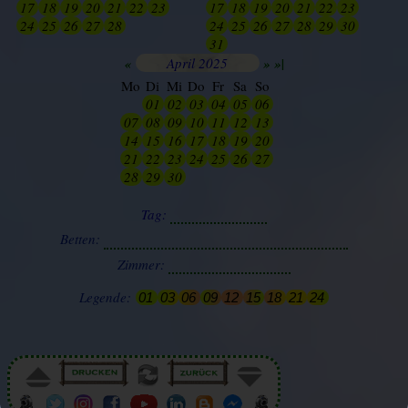
17
18
19
20
21
22
23
17
18
19
20
21
22
23
24
25
26
27
28
01
02
24
25
26
27
28
29
30
31
01
02
03
04
05
06
«
April 2025
»
»|
Mo
Di
Mi
Do
Fr
Sa
So
27
01
02
03
04
05
06
07
08
09
10
11
12
13
14
15
16
17
18
19
20
21
22
23
24
25
26
27
28
29
30
01
02
03
04
Tag:
Betten:
Zimmer:
Legende:
01
03
06
09
12
15
18
21
24