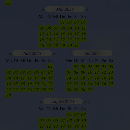
31
01
02
03
04
05
06
«
Mai 2025
»
Mo
Di
Mi
Do
Fr
Sa
So
28
29
30
01
02
03
04
05
06
07
08
09
10
11
12
13
14
15
16
17
18
19
20
21
22
23
24
25
26
27
28
29
30
31
01
«
Juni 2025
»
«
Juli 2025
»
Mo
Di
Mi
Do
Fr
Sa
So
Mo
Di
Mi
Do
Fr
Sa
So
24
25
26
27
28
29
01
30
01
02
03
04
05
06
02
03
04
05
06
07
08
07
08
09
10
11
12
13
09
10
11
12
13
14
15
14
15
16
17
18
19
20
16
17
18
19
20
21
22
21
22
23
24
25
26
27
23
24
25
26
27
28
29
28
29
30
31
01
02
03
30
01
02
03
04
05
06
«
August 2025
»
»|
Mo
Di
Mi
Do
Fr
Sa
So
26
27
28
29
01
02
03
04
05
06
07
08
09
10
11
12
13
14
15
16
17