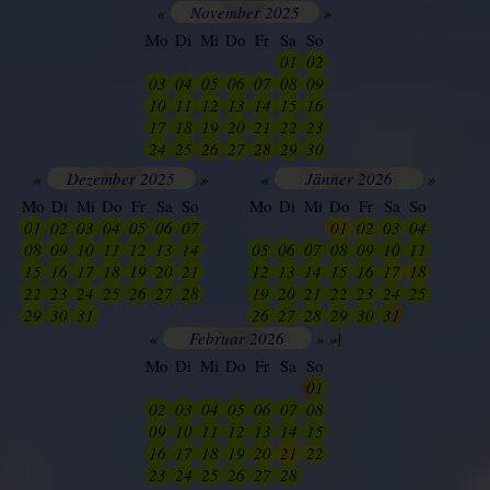
«
November 2025
»
Mo
Di
Mi
Do
Fr
Sa
So
25
26
27
28
29
01
02
03
04
05
06
07
08
09
10
11
12
13
14
15
16
17
18
19
20
21
22
23
24
25
26
27
28
29
30
«
Dezember 2025
»
«
Jänner 2026
»
Mo
Di
Mi
Do
Fr
Sa
So
Mo
Di
Mi
Do
Fr
Sa
So
01
02
03
04
05
06
07
27
28
29
01
02
03
04
08
09
10
11
12
13
14
05
06
07
08
09
10
11
15
16
17
18
19
20
21
12
13
14
15
16
17
18
22
23
24
25
26
27
28
19
20
21
22
23
24
25
29
30
31
01
02
03
04
26
27
28
29
30
31
01
«
Februar 2026
»
»|
Mo
Di
Mi
Do
Fr
Sa
So
25
26
27
28
29
30
01
02
03
04
05
06
07
08
09
10
11
12
13
14
15
16
17
18
19
20
21
22
23
24
25
26
27
28
01