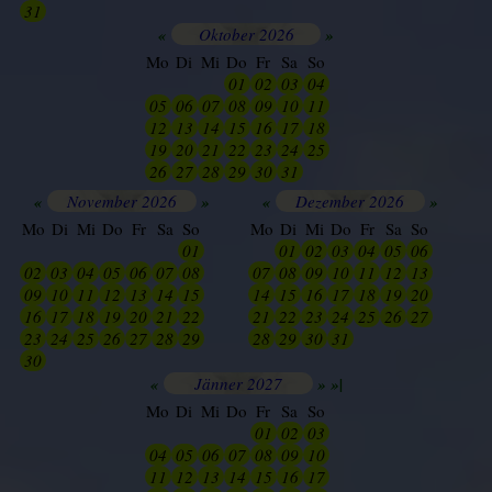
31
01
02
03
04
05
06
«
Oktober 2026
»
Mo
Di
Mi
Do
Fr
Sa
So
28
29
30
01
02
03
04
05
06
07
08
09
10
11
12
13
14
15
16
17
18
19
20
21
22
23
24
25
26
27
28
29
30
31
01
«
November 2026
»
«
Dezember 2026
»
Mo
Di
Mi
Do
Fr
Sa
So
Mo
Di
Mi
Do
Fr
Sa
So
24
25
26
27
28
29
01
30
01
02
03
04
05
06
02
03
04
05
06
07
08
07
08
09
10
11
12
13
09
10
11
12
13
14
15
14
15
16
17
18
19
20
16
17
18
19
20
21
22
21
22
23
24
25
26
27
23
24
25
26
27
28
29
28
29
30
31
01
02
03
30
01
02
03
04
05
06
«
Jänner 2027
»
»|
Mo
Di
Mi
Do
Fr
Sa
So
26
27
28
29
01
02
03
04
05
06
07
08
09
10
11
12
13
14
15
16
17