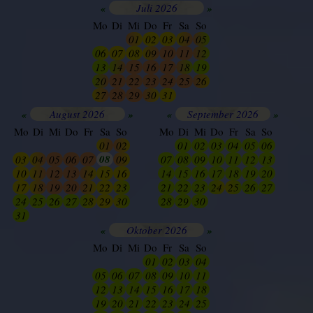
«
Juli 2026
»
Mo
Di
Mi
Do
Fr
Sa
So
29
30
01
02
03
04
05
06
07
08
09
10
11
12
13
14
15
16
17
18
19
20
21
22
23
24
25
26
27
28
29
30
31
01
02
«
August 2026
»
«
September 2026
»
Mo
Di
Mi
Do
Fr
Sa
So
Mo
Di
Mi
Do
Fr
Sa
So
25
26
27
28
29
01
02
30
01
02
03
04
05
06
08
03
04
05
06
07
09
07
08
09
10
11
12
13
10
11
12
13
14
15
16
14
15
16
17
18
19
20
17
18
19
20
21
22
23
21
22
23
24
25
26
27
24
25
26
27
28
29
30
28
29
30
01
02
03
04
31
01
02
03
04
05
06
«
Oktober 2026
»
Mo
Di
Mi
Do
Fr
Sa
So
28
29
30
01
02
03
04
05
06
07
08
09
10
11
12
13
14
15
16
17
18
19
20
21
22
23
24
25