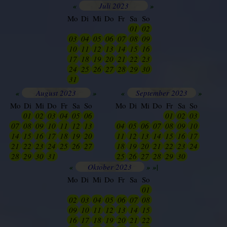
«
Juli 2023
»
Mo
Di
Mi
Do
Fr
Sa
So
26
27
28
29
30
01
02
03
04
05
06
07
08
09
10
11
12
13
14
15
16
17
18
19
20
21
22
23
24
25
26
27
28
29
30
31
01
02
03
04
05
06
«
August 2023
»
«
September 2023
»
Mo
Di
Mi
Do
Fr
Sa
So
Mo
Di
Mi
Do
Fr
Sa
So
29
01
02
03
04
05
06
27
28
29
30
01
02
03
07
08
09
10
11
12
13
04
05
06
07
08
09
10
14
15
16
17
18
19
20
11
12
13
14
15
16
17
21
22
23
24
25
26
27
18
19
20
21
22
23
24
28
29
30
31
01
02
03
25
26
27
28
29
30
01
«
Oktober 2023
»
»|
Mo
Di
Mi
Do
Fr
Sa
So
25
26
27
28
29
30
01
02
03
04
05
06
07
08
09
10
11
12
13
14
15
16
17
18
19
20
21
22