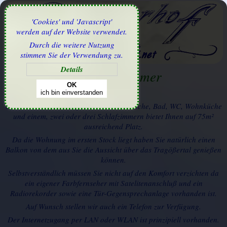
'Cookies' und 'Javascript'
werden auf der Website verwendet.
Durch die weitere Nutzung
stimmen Sie der Verwendung zu.
Details
1.Stock - Zimmer
OK
Ausstattung
ich bin einverstanden
Unsere Ferienwohnung mit Vorraum, Dusche, Bad, WC, Wohnküche
und einem, zwei oder drei Schlafzimmern bietet Ihnen auf 75m²
ausreichend Platz.
Da die Wohnung im ersten Stock liegt haben Sie natürlich einen
Balkon von dem aus Sie die Aussicht über das Tragößertal genießen
können.
Selbstverständlich müssen Sie nicht auf den Komfort verzichten da
ein eigener Farbfernseher mit Satelitenanschluß und ein
Radiorekorder sowie eine Tür-Gegensprechanlage vorhanden ist.
Auf Wunsch stellen wir auch ein Telefon zur Verfügung.
Der Internetzugang per LAN oder WLAN ist prinzipiell vorhanden.