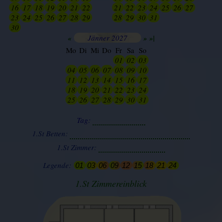
16
17
18
19
20
21
22
21
22
23
24
25
26
27
23
24
25
26
27
28
29
28
29
30
31
01
02
03
30
01
02
03
04
05
06
«
Jänner 2027
»
»|
Mo
Di
Mi
Do
Fr
Sa
So
26
27
28
29
01
02
03
04
05
06
07
08
09
10
11
12
13
14
15
16
17
18
19
20
21
22
23
24
25
26
27
28
29
30
31
Tag:
1.St Betten:
1.St Zimmer:
Legende:
01
03
06
09
12
15
18
21
24
1.St Zimmereinblick