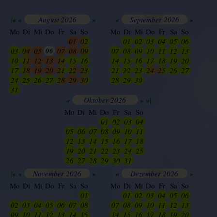
|«
«
August 2026
»
«
September 2026
»
Mo
Di
Mi
Do
Fr
Sa
So
Mo
Di
Mi
Do
Fr
Sa
So
25
26
27
28
29
01
02
30
01
02
03
04
05
06
06
03
04
05
07
08
09
07
08
09
10
11
12
13
10
11
12
13
14
15
16
14
15
16
17
18
19
20
17
18
19
20
21
22
23
21
22
23
24
25
26
27
24
25
26
27
28
29
30
28
29
30
01
02
03
04
31
01
02
03
04
05
06
«
Oktober 2026
»
»|
Mo
Di
Mi
Do
Fr
Sa
So
28
29
30
01
02
03
04
05
06
07
08
09
10
11
12
13
14
15
16
17
18
19
20
21
22
23
24
25
26
27
28
29
30
31
01
|«
«
November 2026
»
«
Dezember 2026
»
Mo
Di
Mi
Do
Fr
Sa
So
Mo
Di
Mi
Do
Fr
Sa
So
24
25
26
27
28
29
01
30
01
02
03
04
05
06
02
03
04
05
06
07
08
07
08
09
10
11
12
13
09
10
11
12
13
14
15
14
15
16
17
18
19
20