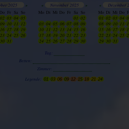
ober 2025
»
«
November 2025
»
«
Dezember 
Do
Fr
Sa
So
Mo
Di
Mi
Do
Fr
Sa
So
Mo
Di
Mi
Do
F
02
03
04
05
25
26
27
28
29
01
02
01
02
03
04
0
09
10
11
12
03
04
05
06
07
08
09
08
09
10
11
1
16
17
18
19
10
11
12
13
14
15
16
15
16
17
18
1
23
24
25
26
17
18
19
20
21
22
23
22
23
24
25
2
30
31
01
02
24
25
26
27
28
29
30
29
30
31
01
0
Tag:
Betten:
Zimmer:
Legende:
01
03
06
09
12
15
18
21
24