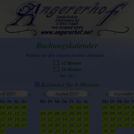
Buchungskalender
Wählen Sie den entsprechenden Zeitraum ...
12 Monate
24 Monate
... hier der ...
Kalender für 6 Monate
Juli 2025
»
«
August 2025
»
«
September
Do
Fr
Sa
So
Mo
Di
Mi
Do
Fr
Sa
So
Mo
Di
Mi
Do
F
03
04
05
06
26
27
28
29
01
02
03
01
02
03
04
0
10
11
12
13
04
05
06
07
08
09
10
08
09
10
11
1
17
18
19
20
11
12
13
14
15
16
17
15
16
17
18
1
24
25
26
27
18
19
20
21
22
23
24
22
23
24
25
2
31
01
02
03
25
26
27
28
29
30
31
29
30
01
02
0