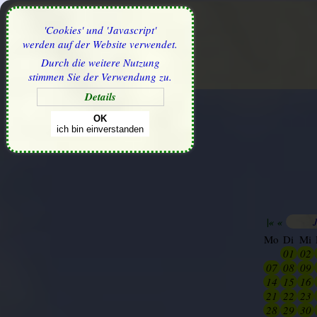
'Cookies' und 'Javascript'
werden auf der Website verwendet.
Durch die weitere Nutzung
stimmen Sie der Verwendung zu.
Details
OK
ich bin einverstanden
|«
«
Mo
Di
Mi
30
01
02
07
08
09
14
15
16
21
22
23
28
29
30